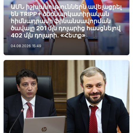
ԱՄՆ իշխանություններն ավելացրել
են TRIPP+ ձեռնարկատիրական
հիմնադրամի ֆինանսավորման
ծավալը 201 մլն դոլարից հասցնելով
402 մլն դոլարի. «Հետք»
04.08.2026
15:49