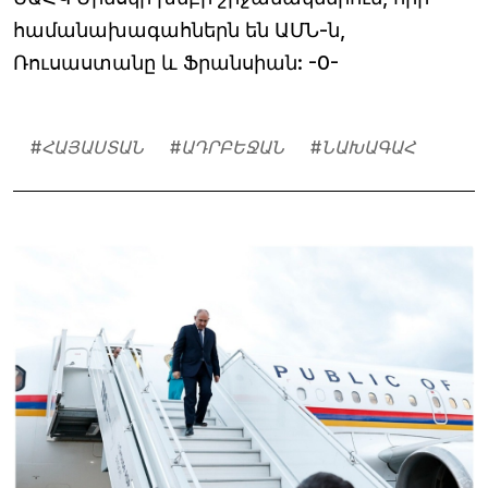
համանախագահներն են ԱՄՆ-ն,
Ռուսաստանը և Ֆրանսիան: -0-
#
ՀԱՅԱՍՏԱՆ
#
ԱԴՐԲԵՋԱՆ
#
ՆԱԽԱԳԱՀ