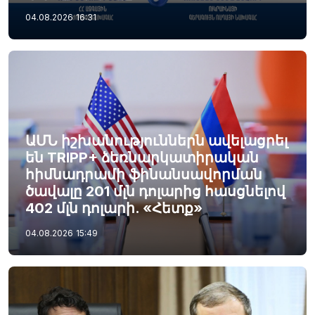
04.08.2026
16:31
ԱՄՆ իշխանություններն ավելացրել
են TRIPP+ ձեռնարկատիրական
հիմնադրամի ֆինանսավորման
ծավալը 201 մլն դոլարից հասցնելով
402 մլն դոլարի. «Հետք»
04.08.2026
15:49