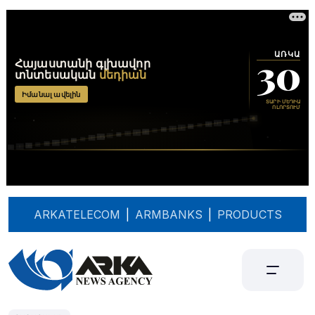
ARKATELECOM
|
ARMBANKS
|
PRODUCTS