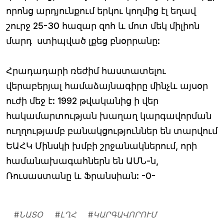
որոնց արդյունքում երկու կողմից էլ եղավ
շուրջ 25-30 հազար զոհ և մոտ մեկ միլիոն
մարդ ստիպված լքեց բնօրրանը:
Հրադադարի ռեժիմ հաստատելու
վերաբերյալ համաձայնագիրը մինչև այսօր
ուժի մեջ է: 1992 թվականից ի վեր
հակամարտության խաղաղ կարգավորման
ուղղությամբ բանակցություններ են տարվում
ԵԱՀԿ Մինսկի խմբի շրջանակներում, որի
համանախագահներն են ԱՄՆ-ն,
Ռուսաստանը և Ֆրանսիան: -0-
#
ՆԱՏՕ
#
ԼՂՀ
#
ԿԱՐԳԱՎՈՐՈՒՄ