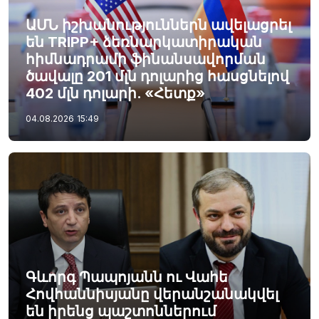
ԱՄՆ իշխանություններն ավելացրել
են TRIPP+ ձեռնարկատիրական
հիմնադրամի ֆինանսավորման
ծավալը 201 մլն դոլարից հասցնելով
402 մլն դոլարի. «Հետք»
04.08.2026
15:49
Գևորգ Պապոյանն ու Վահե
Հովհաննիսյանը վերանշանակվել
են իրենց պաշտոններում