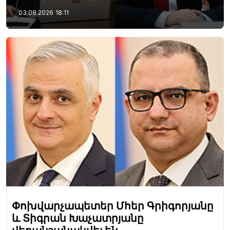
03.08.2026
18:11
Փոխվարչապետեր Մհեր Գրիգորյանը
և Տիգրան Խաչատրյանը