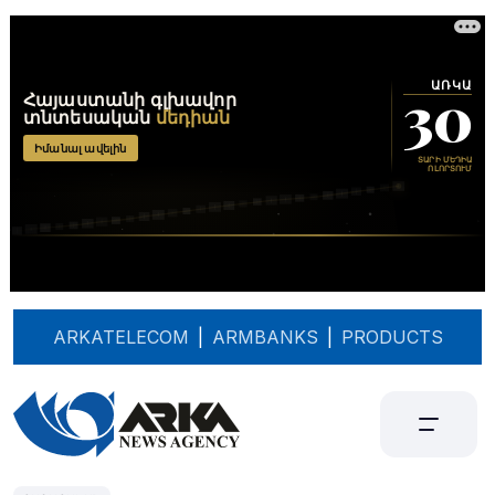
ARKATELECOM
|
ARMBANKS
|
PRODUCTS