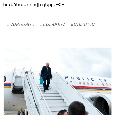
հանձնաժողովի դերը: –0–
#
ՀԱՅԱՍՏԱՆ
#
ՆԱԽԱԳԱՀ
#
ՄՈԼԴՈՎԱ