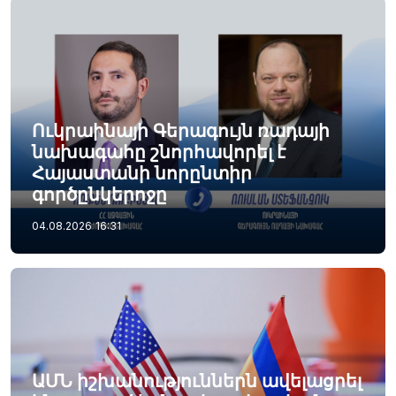
Ուկրաինայի Գերագույն ռադայի
նախագահը շնորհավորել է
Հայաստանի նորընտիր
գործընկերոջը
04.08.2026
16:31
ԱՄՆ իշխանություններն ավելացրել