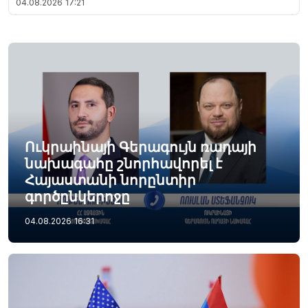
04.08.2026
17:21
Ուկրաինայի Գերագույն ռադայի
նախագահը շնորհավորել է
Հայաստանի նորընտիր
գործընկերոջը
04.08.2026
16:31