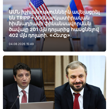
ԱՄՆ իշխանություններն ավելացրել
են TRIPP+ ձեռնարկատիրական
հիմնադրամի ֆինանսավորման
ծավալը 201 մլն դոլարից հասցնելով
402 մլն դոլարի. «Հետք»
04.08.2026
15:49