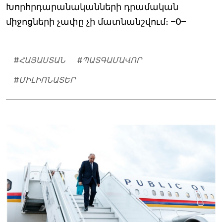
Խորհրդարանականների դրամական
միջոցների չափը չի մատնանշվում։ –0–
#
ՀԱՅԱՍՏԱՆ
#
ՊԱՏԳԱՄԱՎՈՐ
#
ՄԻԼԻՈՆԱՏԵՐ