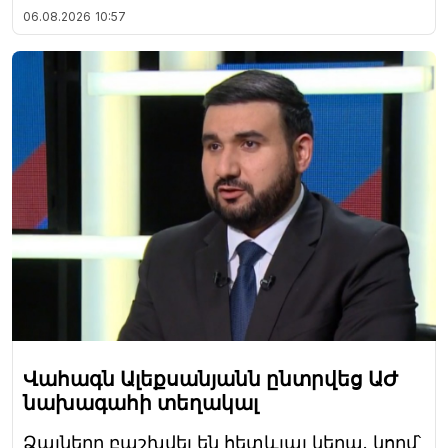
06.08.2026
10:57
Վահագն Ալեքսանյանն ընտրվեց ԱԺ
նախագահի տեղակալ
Ձայները բաշխվել են հետևյալ կերպ. կողմ՝