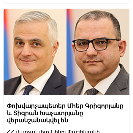
Փոխվարչապետեր Մհեր Գրիգորյանը
և Տիգրան Խաչատրյանը
վերանշանակվել են
ՀՀ վարչապետ Նիկոլ Փաշինյանի