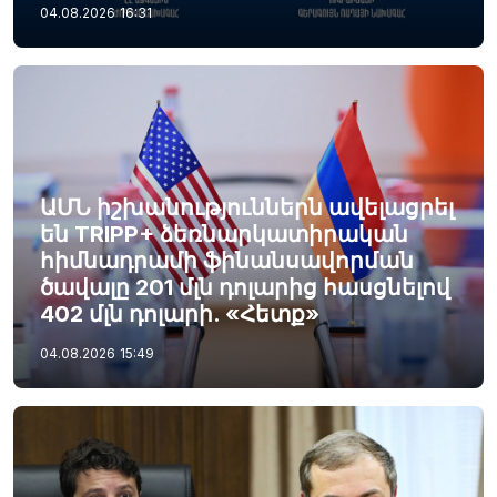
04.08.2026
16:31
ԱՄՆ իշխանություններն ավելացրել
են TRIPP+ ձեռնարկատիրական
հիմնադրամի ֆինանսավորման
ծավալը 201 մլն դոլարից հասցնելով
402 մլն դոլարի. «Հետք»
04.08.2026
15:49