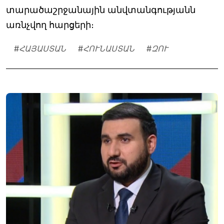
տարածաշրջանային անվտանգությանն
առնչվող հարցերի։
#
ՀԱՅԱՍՏԱՆ
#
ՀՈՒՆԱՍՏԱՆ
#
ԶՈՒ