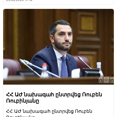
ՀՀ ԱԺ նախագահ ընտրվեց Ռուբեն
Ռուբինյանը
ՀՀ ԱԺ նախագահ ընտրվեց Ռուբեն