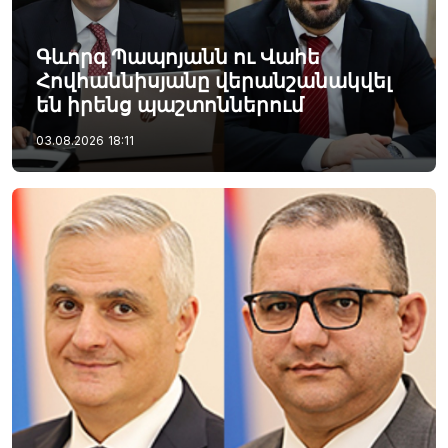
Գևորգ Պապոյանն ու Վահե
Հովհաննիսյանը վերանշանակվել
են իրենց պաշտոններում
03.08.2026
18:11