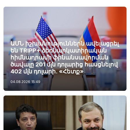
ԱՄՆ իշխանություններն ավելացրել
են TRIPP+ ձեռնարկատիրական
հիմնադրամի ֆինանսավորման
ծավալը 201 մլն դոլարից հասցնելով
402 մլն դոլարի. «Հետք»
04.08.2026
15:49