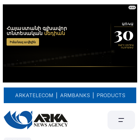
ARKATELECOM
|
ARMBANKS
|
PRODUCTS