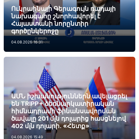
Ուկրաինայի Գերագույն ռադայի
նախագահը շնորհավորել է
Հայաստանի նորընտիր
գործընկերոջը
04.08.2026
16:31
ԱՄՆ իշխանություններն ավելացրել
են TRIPP+ ձեռնարկատիրական
հիմնադրամի ֆինանսավորման
ծավալը 201 մլն դոլարից հասցնելով
402 մլն դոլարի. «Հետք»
04.08.2026
15:49