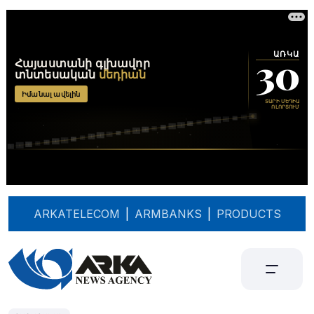
ARKATELECOM
|
ARMBANKS
|
PRODUCTS