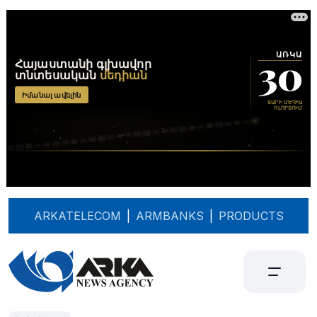
ARKATELECOM
|
ARMBANKS
|
PRODUCTS