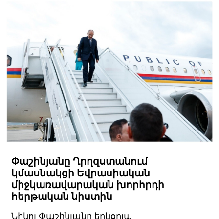
Փաշինյանը Ղրղզստանում
կմասնակցի Եվրասիական
միջկառավարական խորհրդի
հերթական նիստին
Նիկոլ Փաշինյանը երկօրյա