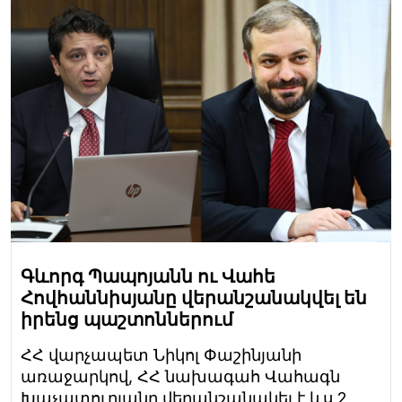
Գևորգ Պապոյանն ու Վահե
Հովհաննիսյանը վերանշանակվել են
իրենց պաշտոններում
ՀՀ վարչապետ Նիկոլ Փաշինյանի
առաջարկով, ՀՀ նախագահ Վահագն
Խաչատուրյանը վերանշանակել է ևս 2