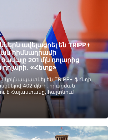
ններն ավելացրել են TRIPP+
ան հիմնադրամի
ավալը 201 մլն դոլարից
ն դոլարի. «Հետք»
րը կրկնապատկել են TRIPP+ ֆոնդի
սցնելով 402 մլն-ի. իրացման
լու է Հայաստանը, հայտնում