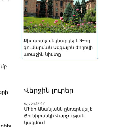
կայացած հերթական
խորհրդարանական
ընտրությունների
արդյունքներով ձևավորված
Հայաստանի 9-րդ գումարման
Ազգային ժողովի առաջին
Քիչ առաջ մեկնարկել է 9–րդ
նիստը
գումարման Ազգային ժողովի
առաջին նիստը
ամբ
Վերջին լուրեր
երի
այսօր,
17:47
Մհեր Անանյանն ընդգրկվել է
Յունիբանկի Վարչության
կազմում
ղծել