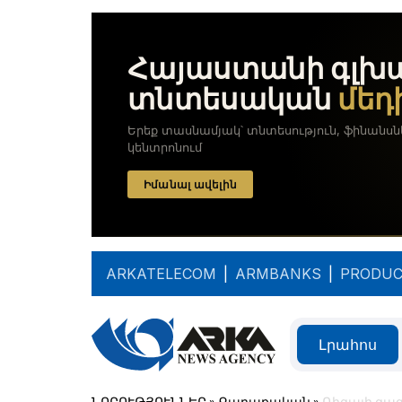
ARKATELECOM
|
ARMBANKS
|
PRODUC
Լրահոս