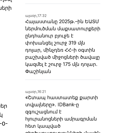
ների
այսօր,
17:32
Հայաստանը 2025թ․–ին ԵԱՏՄ
ներմուծման մաքսատուրքերի
ընդհանուր բյուջե է
փոխանցել շուրջ 319 մլն
դոլար, մինչդեռ ՀՀ–ի օգտին
բաշխված միջոցների ծավալը
կազմել է շուրջ 175 մլն դոլար․
Փաշինյան
ը
այսօր,
16:21
«Շտապ հաստատեք քարտի
տվյալները»․ IDBank-ը
ներ
զգուշացնում է
կ
հյուրանոցների ամրագրման
-0-
հետ կապված
զեղծարարությունների մասին