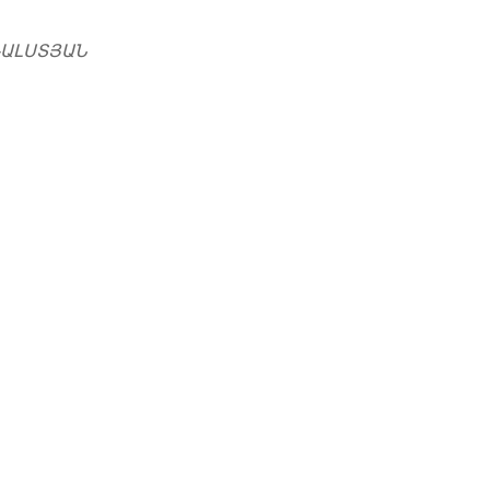
ԱԼՍՏՅԱՆ