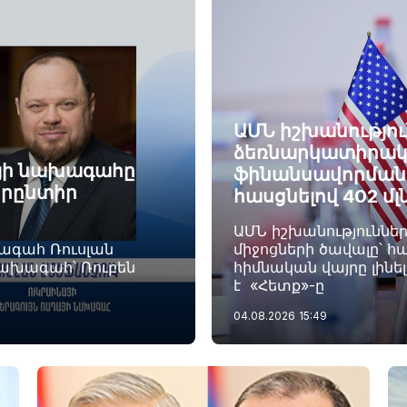
ԱՄՆ իշխանությու
ձեռնարկատիրակ
այի նախագահը
ֆինանսավորման ծ
որընտիր
հասցնելով 402 մլ
ԱՄՆ իշխանություննե
խագահ Ռուսլան
միջոցների ծավալը՝ հա
նախագահ՝ Ռուբեն
հիմնական վայրը լինե
է «Հետք»-ը
04.08.2026
15:49