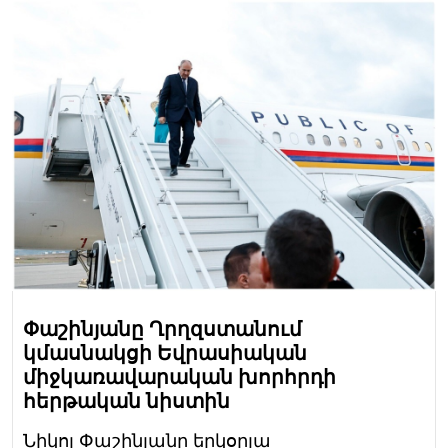
Փաշինյանը Ղրղզստանում
կմասնակցի Եվրասիական
միջկառավարական խորհրդի
հերթական նիստին
Նիկոլ Փաշինյանը երկօրյա