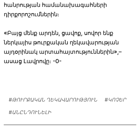
հանրության համանախագահների
դիրքորոշումներին։
«Բայց մենք արդեն, ցավոք, սովոր ենք
ներկայիս թուրքական ղեկավարության
այդօրինակ արտահայտություններին»,–
ասաց Լավրովը։ -0-
#
ԹՈՒՐՔԱԿԱՆ ՂԵԿԱՎԱՐՈՒԹՅՈՒՆ
#
ԿՈՉԵՐ
#
ԱՆԸՆԴՈՒՆԵԼԻ