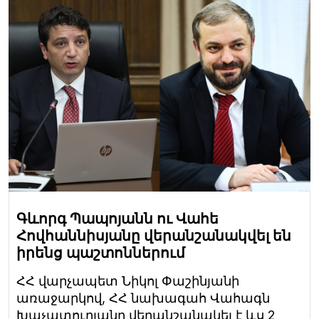
Գևորգ Պապոյանն ու Վահե
Հովհաննիսյանը վերանշանակվել են
իրենց պաշտոններում
ՀՀ վարչապետ Նիկոլ Փաշինյանի
առաջարկով, ՀՀ նախագահ Վահագն
Խաչատուրյանը վերանշանակել է ևս 2