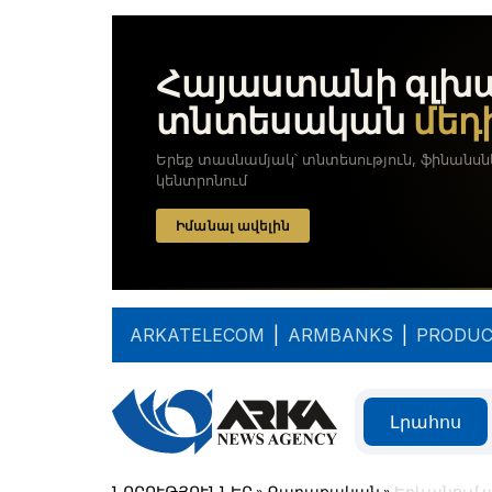
ARKATELECOM
|
ARMBANKS
|
PRODUC
Լրահոս