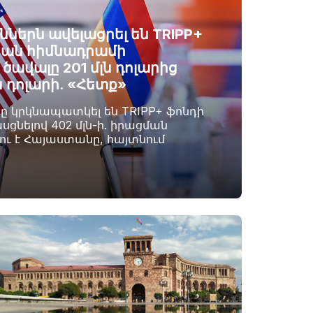
ններն ավելացրել են TRIPP+
ան հիմնադրամի
ավալը 201 մլն դոլարից
ն դոլարի. «Հետք»
րը կրկնապատկել են TRIPP+ ֆոնդի
սցնելով 402 մլն-ի. իրացման
լու է Հայաստանը, հայտնում