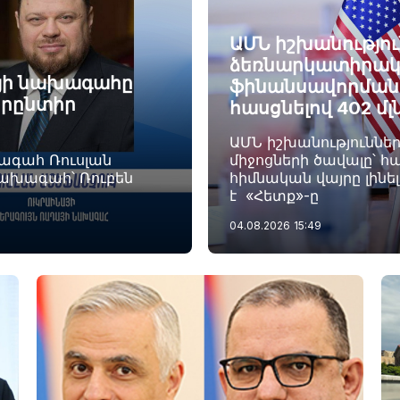
ԱՄՆ իշխանությու
ձեռնարկատիրակ
այի նախագահը
ֆինանսավորման ծ
որընտիր
հասցնելով 402 մլ
ԱՄՆ իշխանություննե
խագահ Ռուսլան
միջոցների ծավալը՝ հա
նախագահ՝ Ռուբեն
հիմնական վայրը լինե
է «Հետք»-ը
04.08.2026
15:49