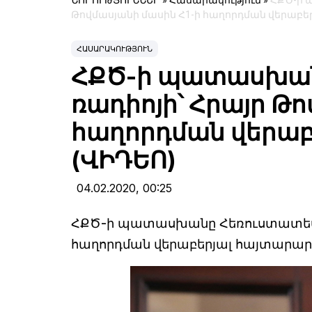
ՆՈՐՈՒԹՅՈՒՆՆԵՐ
»
Հասարակություն
»
ՀՔԾ-ի 
Թովմասյանի մասին Հ1-ի հաղորդման վերաբե
ՀԱՍԱՐԱԿՈՒԹՅՈՒՆ
ՀՔԾ-ի պատասխան
ռադիոյի՝ Հրայր Թ
հաղորդման վերաբ
(ՎԻԴԵՈ)
04.02.2020,
00:25
ՀՔԾ-ի պատասխանը Հեռուստատեսու
հաղորդման վերաբերյալ հայտարար