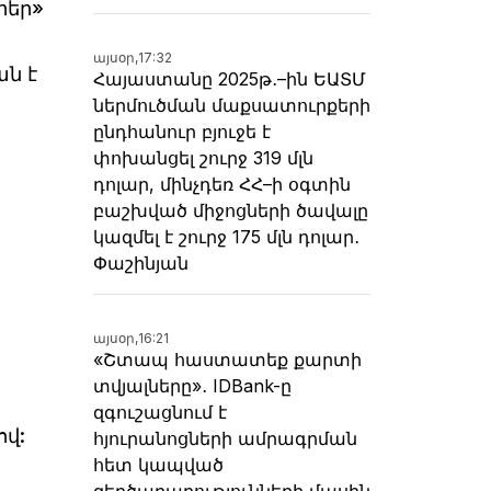
րեր»
այսօր,
17:32
ն է
Հայաստանը 2025թ․–ին ԵԱՏՄ
ներմուծման մաքսատուրքերի
ընդհանուր բյուջե է
փոխանցել շուրջ 319 մլն
դոլար, մինչդեռ ՀՀ–ի օգտին
բաշխված միջոցների ծավալը
կազմել է շուրջ 175 մլն դոլար․
Փաշինյան
այսօր,
16:21
«Շտապ հաստատեք քարտի
տվյալները»․ IDBank-ը
զգուշացնում է
ով:
հյուրանոցների ամրագրման
հետ կապված
զեղծարարությունների մասին