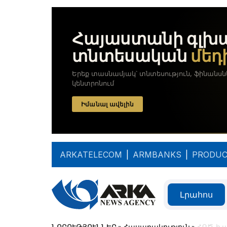
ARKATELECOM
|
ARMBANKS
|
PRODUC
Լրահոս