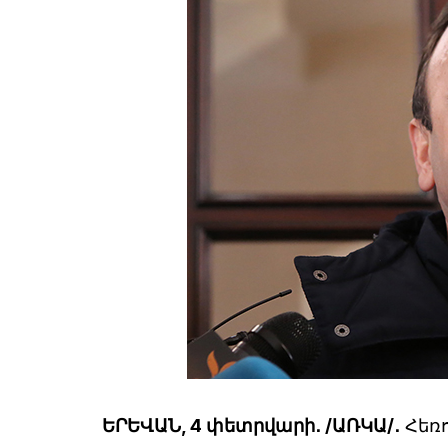
ԵՐԵՎԱՆ, 4 փետրվարի․ /ԱՌԿԱ/․
Հեռո