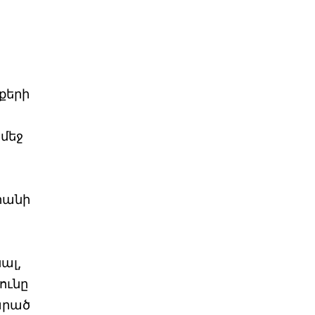
քերի
մեջ
րանի
ալ,
ունը
արած