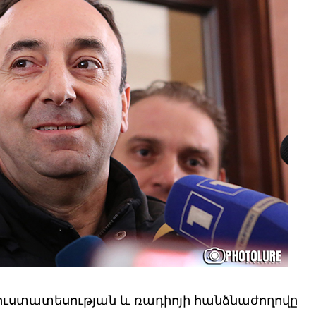
ւստատեսության և ռադիոյի հանձնաժողովը