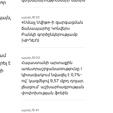
 որ
կայն,
այսօր,
16:20
«Սմայլ Սվիթ»-ի զարգացման
ճանապարհը Կոնվերս
Բանկի գործընկերությամբ
(ՎԻԴԵՈ)
կամ
այսօր,
16:03
Հայաստանի արտաքին
ել է
առևտրաշրջանառությունը I
քի
կիսամյակում նվազել է 0,1%-
ով՝ կազմելով 9,57 մլրդ դոլար.
լճացում՝ աշխարհագրության
փոփոխության ֆոնին
այսօր,
15:41