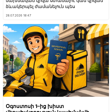
նախնական վիզա ստանալու կամ վիզան
ձևակերպել ժամանելուն պես
28.07.2026
18:47
Օգոստոսի 1–ից խիստ