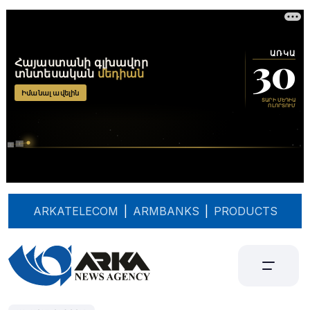
ARKATELECOM
|
ARMBANKS
|
PRODUCTS