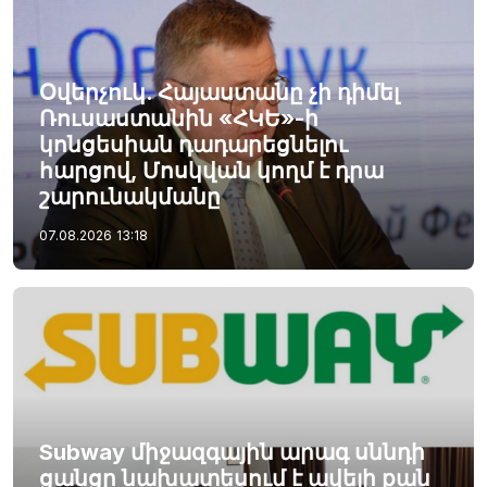
Օվերչուկ. Հայաստանը չի դիմել
Ռուսաստանին «ՀԿԵ»-ի
կոնցեսիան դադարեցնելու
հարցով, Մոսկվան կողմ է դրա
շարունակմանը
07.08.2026
13:18
Subway միջազգային արագ սննդի
ցանցը նախատեսում է ավելի քան