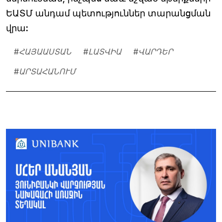
ԵԱՏՄ անդամ պետություններ տարանցման
վրա:
#
ՀԱՅԱԱՍՏԱՆ
#
ԼԱՏՎԻԱ
#
ՎԱՐԴԵՐ
#
ԱՐՏԱՀԱՆՈՒՄ