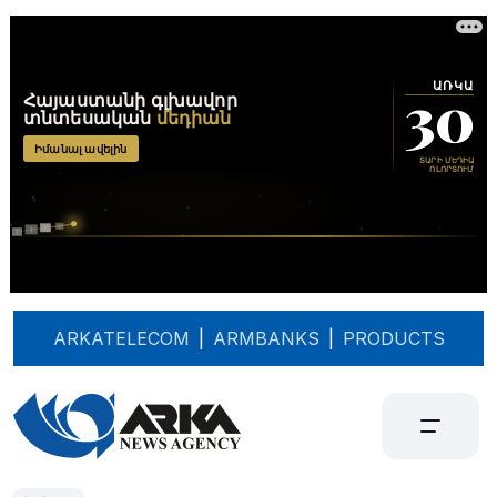
ARKATELECOM
|
ARMBANKS
|
PRODUCTS