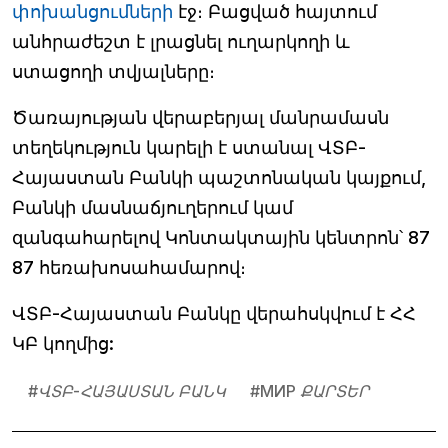
փոխանցումների
էջ։ Բացված հայտում
անհրաժեշտ է լրացնել ուղարկողի և
ստացողի տվյալները։
Ծառայության վերաբերյալ մանրամասն
տեղեկություն կարելի է ստանալ ՎՏԲ-
Հայաստան Բանկի պաշտոնական կայքում,
Բանկի մասնաճյուղերում կամ
զանգահարելով Կոնտակտային կենտրոն՝ 87
87 հեռախոսահամարով։
ՎՏԲ-Հայաստան Բանկը վերահսկվում է ՀՀ
ԿԲ կողմից:
#
ՎՏԲ-ՀԱՅԱՍՏԱՆ ԲԱՆԿ
#
МИР ՔԱՐՏԵՐ