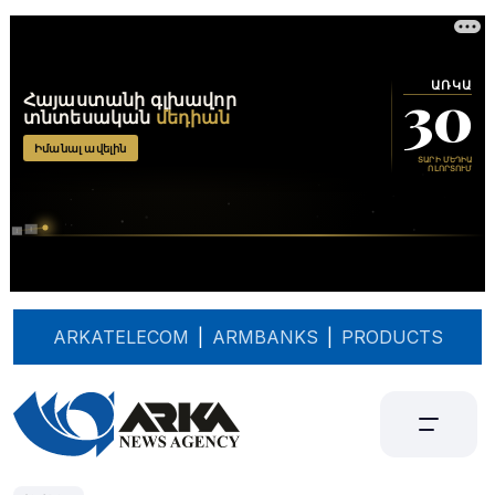
ARKATELECOM
|
ARMBANKS
|
PRODUCTS