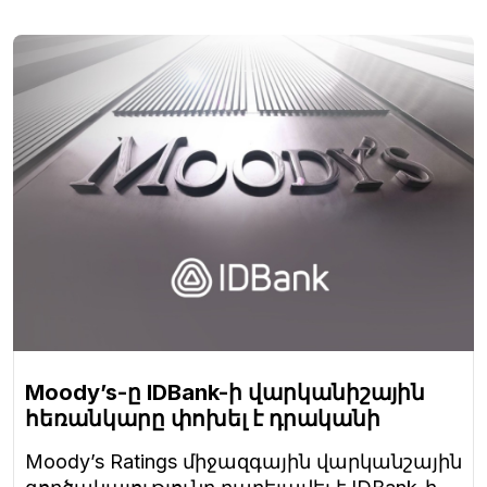
Moody’s-ը IDBank-ի վարկանիշային
հեռանկարը փոխել է դրականի
Moody’s Ratings միջազգային վարկանշային