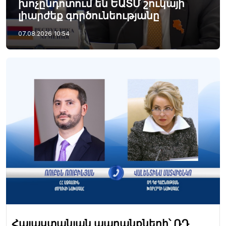
խոչընդոտում են ԵԱՏՄ շուկայի
լիարժեք գործունեությանը
07.08.2026
10:54
Հայաստանյան ապրանքների՝ ՌԴ