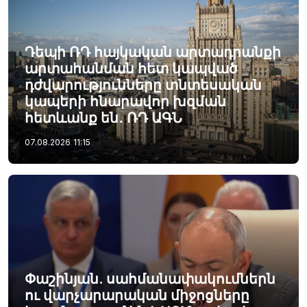
Դեպի ՌԴ հայկական արտադրանքի
արտահանման հետ կապված
դժվարությունները տնտեսական
կապերի հնարավոր խզման
հետևանք են․ ՌԴ ԱԳՆ
07.08.2026
11:15
Փաշինյան. սահմանափակումներն
ու վարչարարական միջոցները