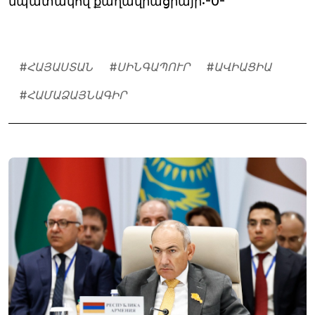
նպատակով քաղավիացիայի:-0-
#
ՀԱՅԱՍՏԱՆ
#
ՍԻՆԳԱՊՈՒՐ
#
ԱՎԻԱՑԻԱ
#
ՀԱՄԱՁԱՅՆԱԳԻՐ