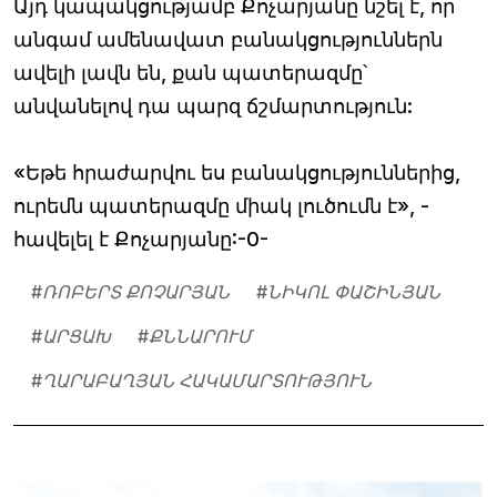
Այդ կապակցությամբ Քոչարյանը նշել է, որ
անգամ ամենավատ բանակցություններն
ավելի լավն են, քան պատերազմը՝
անվանելով դա պարզ ճշմարտություն:
«Եթե հրաժարվու ես բանակցություններից,
ուրեմն պատերազմը միակ լուծումն է», -
հավելել է Քոչարյանը:-0-
#
ՌՈԲԵՐՏ ՔՈՉԱՐՅԱՆ
#
ՆԻԿՈԼ ՓԱՇԻՆՅԱՆ
#
ԱՐՑԱԽ
#
ՔՆՆԱՐՈՒՄ
#
ՂԱՐԱԲԱՂՅԱՆ ՀԱԿԱՄԱՐՏՈՒԹՅՈՒՆ