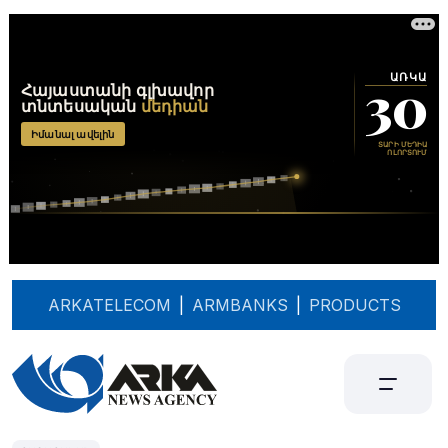
ARKATELECOM
|
ARMBANKS
|
PRODUCTS