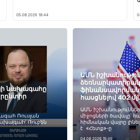
05.08.2026
18:44
0
ԱՄՆ իշխանությու
ձեռնարկատիրակ
այի նախագահը
ֆինանսավորման ծ
որընտիր
հասցնելով 402 մլ
ԱՄՆ իշխանություննե
խագահ Ռուսլան
միջոցների ծավալը՝ հա
նախագահ՝ Ռուբեն
հիմնական վայրը լինե
է «Հետք»-ը
04.08.2026
15:49