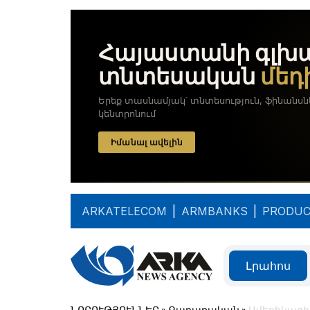
ARKATELECOM
|
ARMBANKS
|
PRODUC
Լրահոս