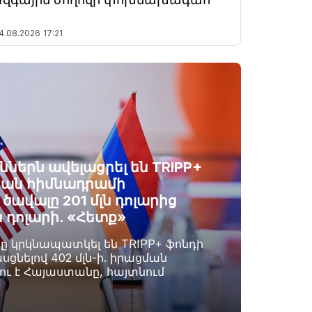
4.08.2026
17:21
ններն ավելացրել են TRIPP+
ան հիմնադրամի
ավալը 201 մլն դոլարից
ն դոլարի. «Հետք»
րը կրկնապատկել են TRIPP+ ֆոնդի
սցնելով 402 մլն-ի. իրացման
լու է Հայաստանը, հայտնում