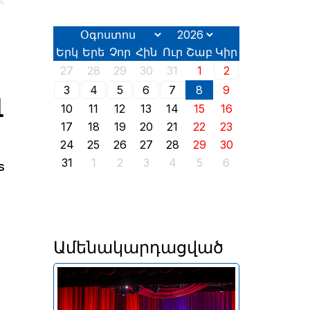
է
Երկ
Երե
Չոր
Հին
Ուր
Շաբ
Կիր
27
28
29
30
31
1
2
3
4
5
6
7
8
9
լ
10
11
12
13
14
15
16
17
18
19
20
21
22
23
24
25
26
27
28
29
30
31
1
2
3
4
5
6
s
Ամենակարդացված
Համերգները կայացան
Մեղրի, Կապան և Գորիս
քաղաքներում՝ Զանգեզուրի