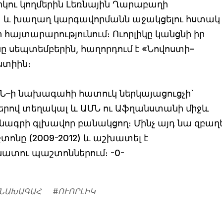
կու կողմերին Լեռնային Ղարաբաղի
և խաղաղ կարգավորմանն աջակցելու հստակ
իի հայտարարությունում։ Ուորլիկը կանցնի իր
սեպտեմբերին, հաղորդում է «Նովոստի–
ստիին։
ՄՆ–ի նախագահի հատուկ ներկայացուցչի`
րով տեղակալ և ԱՄՆ ու Աֆղանստանի միջև
ագրի գլխավոր բանակցող։ Մինչ այդ նա զբաղե
տոնը (2009-2012) և աշխատել է
ու պաշտոններում։ -0-
ՆԱԽԱԳԱՀ
#
ՈՒՈՐԼԻԿ