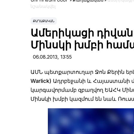
ՆՈՐՈՒԹՅՈՒՆՆԵՐ
»
Քաղաքական
»
Ամերիկացի
նշանակվել
ՔԱՂԱՔԱԿԱՆ
Ամերիկացի դիվան
Մինսկի խմբի համ
06.08.2013,
13:55
ԱՄՆ պետքարտուղար Ջոն Քերին երկո
Warlick) Ադրբեջանի և Հայաստան
կարգավորմամբ զբաղվող ԵԱՀԿ Մին
Մինսկի խմբի կազմում են նաև Ռո