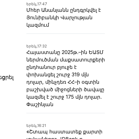
երեկ,
17:47
Մհեր Անանյանն ընդգրկվել է
Յունիբանկի Վարչության
կազմում
երեկ,
17:32
Հայաստանը 2025թ․–ին ԵԱՏՄ
ներմուծման մաքսատուրքերի
ընդհանուր բյուջե է
փոխանցել շուրջ 319 մլն
ցրել
դոլար, մինչդեռ ՀՀ–ի օգտին
բաշխված միջոցների ծավալը
կազմել է շուրջ 175 մլն դոլար․
Փաշինյան
երեկ,
16:21
«Շտապ հաստատեք քարտի
տվյալները»․ IDBank-ը