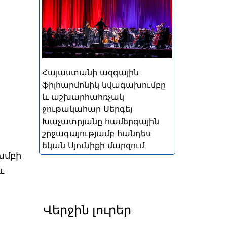
պղնձամոլիբդենային
կոմբինատի և Ագարակի
պղնձամոլիբդենային
կոմբինատի աջակցությամբ
Հայաստանի ազգային
ֆիլհարմոնիկ նվագախումբը
և աշխարհահռչակ
ջութակահար Սերգեյ
Խաչատրյանը համերգային
շրջագայությամբ հանդես
եկան Սյունիքի մարզում
խմբի
և
Վերջին լուրեր