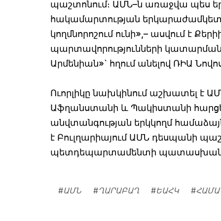
պաշտոնում։ ԱՄՆ–ն առաջվա պես եր
հակամարտության երկարաժամկետ 
կողմնորոշում ունի»,– ասվում է Քեր
պարտավորությունների կատարմանը 
Արմենիան»` հղում անելով ՌԻԱ Նովո
Ուորլիկը նախկինում աշխատել է Ա
Աֆղանստանի և Պակիստանի հարցե
անվտանգության երկկողմ համաձայն
է Բուլղարիայում ԱՄՆ դեսպանի պաշ
պետդեպարտամենտի պատասխանատ
#
ԱՄՆ
#
ՂԱՐԱԲԱՂ
#
ԵԱՀԿ
#
ՀԱՄԱ