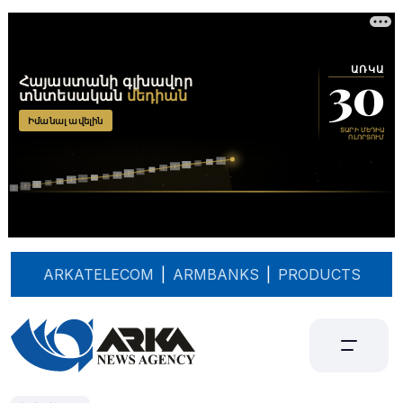
ARKATELECOM
|
ARMBANKS
|
PRODUCTS