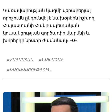
Կառավարության կազմի վերաբերյալ
որոշումն ընդունվել է նախօրեին իշխող
Հայաստանի Հանրապետական
կուսակցության գործադիր մարմնի և
խորհրդի նիստի ժամանակ։ –0–
#
ՀԱՅԱՍՏԱՆ
#
ՆԱԽԱԳԱՀ
#
ԿԱՌԱՎԱՐՈՒԹՅՈՒՆ