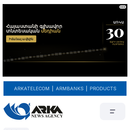
ARKATELECOM
|
ARMBANKS
|
PRODUCTS