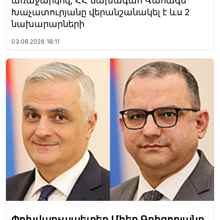
առաջարկով, ՀՀ նախագահ Վահագն
Խաչատուրյանը վերանշանակել է ևս 2
նախարարների
03.08.2026
18:11
Փոխվարչապետեր Մհեր Գրիգորյանը