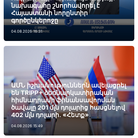
նախագահը շնորհավորել է
Հայաստանի նորընտիր
գործընկերոջը
04.08.2026
16:31
ԱՄՆ իշխանություններն ավելացրել
են TRIPP+ ձեռնարկատիրական
հիմնադրամի ֆինանսավորման
ծավալը 201 մլն դոլարից հասցնելով
402 մլն դոլարի. «Հետք»
04.08.2026
15:49