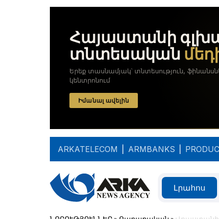
ARKATELECOM
|
ARMBANKS
|
PRODUC
Լրահոս