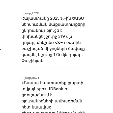
այսօր,
17:32
Հայաստանը 2025թ․–ին ԵԱՏՄ
ներմուծման մաքսատուրքերի
ընդհանուր բյուջե է
փոխանցել շուրջ 319 մլն
դոլար, մինչդեռ ՀՀ–ի օգտին
բաշխված միջոցների ծավալը
ի
կազմել է շուրջ 175 մլն դոլար․
Փաշինյան
այսօր,
16:21
«Շտապ հաստատեք քարտի
տվյալները»․ IDBank-ը
զգուշացնում է
հյուրանոցների ամրագրման
հետ կապված
զեղծարարությունների մասին