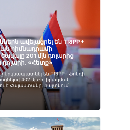
ններն ավելացրել են TRIPP+
ան հիմնադրամի
ավալը 201 մլն դոլարից
ն դոլարի. «Հետք»
րը կրկնապատկել են TRIPP+ ֆոնդի
սցնելով 402 մլն-ի. իրացման
լու է Հայաստանը, հայտնում