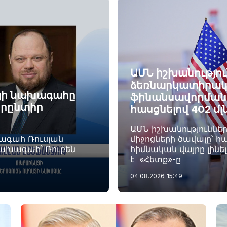
ԱՄՆ իշխանությու
ձեռնարկատիրակ
այի նախագահը
ֆինանսավորման ծ
որընտիր
հասցնելով 402 մլ
ԱՄՆ իշխանություննե
խագահ Ռուսլան
միջոցների ծավալը՝ հա
նախագահ՝ Ռուբեն
հիմնական վայրը լինե
է «Հետք»-ը
04.08.2026
15:49