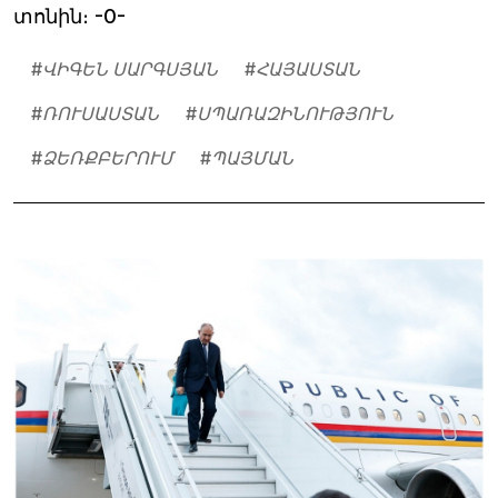
տոնին։ -0-
#
ՎԻԳԵՆ ՍԱՐԳՍՅԱՆ
#
ՀԱՅԱՍՏԱՆ
#
ՌՈՒՍԱՍՏԱՆ
#
ՍՊԱՌԱԶԻՆՈՒԹՅՈՒՆ
#
ՁԵՌՔԲԵՐՈՒՄ
#
ՊԱՅՄԱՆ