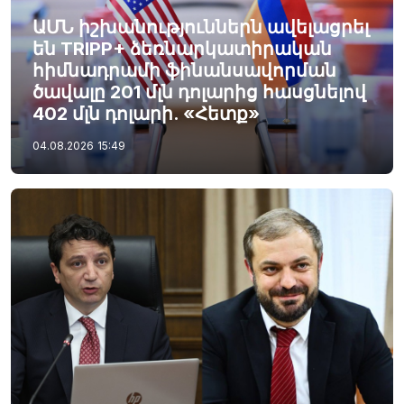
ԱՄՆ իշխանություններն ավելացրել
են TRIPP+ ձեռնարկատիրական
հիմնադրամի ֆինանսավորման
ծավալը 201 մլն դոլարից հասցնելով
402 մլն դոլարի. «Հետք»
04.08.2026
15:49