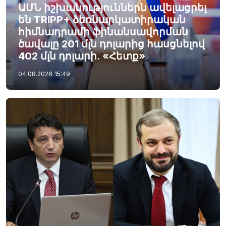
ԱՄՆ իշխանություններն ավելացրել
են TRIPP+ ձեռնարկատիրական
հիմնադրամի ֆինանսավորման
ծավալը 201 մլն դոլարից հասցնելով
402 մլն դոլարի. «Հետք»
04.08.2026
15:49