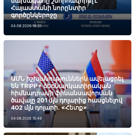
նախագահը շնորհավորել է
Հայաստանի նորընտիր
գործընկերոջը
04.08.2026
16:31
ԱՄՆ իշխանություններն ավելացրել
են TRIPP+ ձեռնարկատիրական
հիմնադրամի ֆինանսավորման
ծավալը 201 մլն դոլարից հասցնելով
402 մլն դոլարի. «Հետք»
04.08.2026
15:49