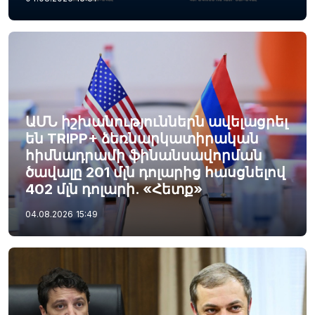
ԱՄՆ իշխանություններն ավելացրել
են TRIPP+ ձեռնարկատիրական
հիմնադրամի ֆինանսավորման
ծավալը 201 մլն դոլարից հասցնելով
402 մլն դոլարի. «Հետք»
04.08.2026
15:49