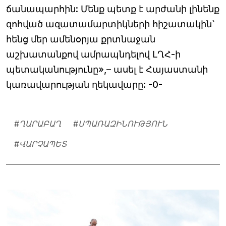
ճանապարհին: Մենք պետք է արժանի լինենք
զոհված ազատամարտիկների հիշատակին`
հենց մեր ամենօրյա քրտնաջան
աշխատանքով ամրապնդելով ԼՂՀ-ի
պետականությունը»,– ասել է Հայաստանի
կառավարության ղեկավարը: -0-
#
ՂԱՐԱԲԱՂ
#
ՍՊԱՌԱԶԻՆՈՒԹՅՈՒՆ
#
ՎԱՐՉԱՊԵՏ