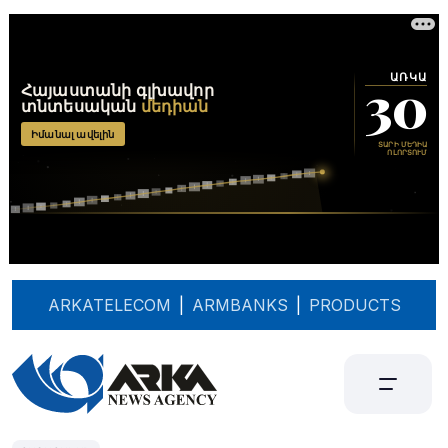
ARKATELECOM
|
ARMBANKS
|
PRODUCTS