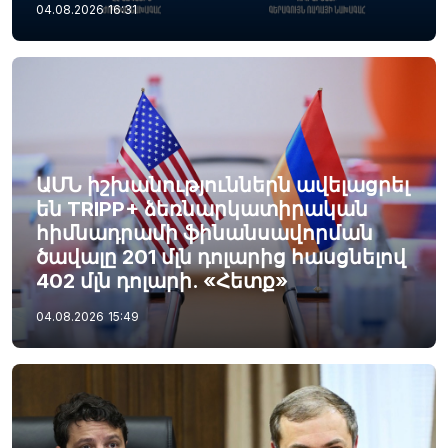
04.08.2026
16:31
ԱՄՆ իշխանություններն ավելացրել
են TRIPP+ ձեռնարկատիրական
հիմնադրամի ֆինանսավորման
ծավալը 201 մլն դոլարից հասցնելով
402 մլն դոլարի. «Հետք»
04.08.2026
15:49