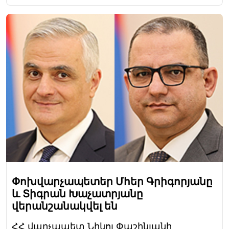
Փոխվարչապետեր Մհեր Գրիգորյանը
և Տիգրան Խաչատրյանը
վերանշանակվել են
ՀՀ վարչապետ Նիկոլ Փաշինյանի