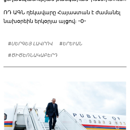
ՌԴ ԱԳՆ ղեկավարը Հայաստան է ժամանել
նախօրեին երկօրյա այցով։ -0-
#
ՍԵՐԳԵՅ ԼԱՎՐՈՎ
#
ԵՐԵՒԱՆ
#
ԾԻԾԵՌՆԱԿԱԲԵՐԴ