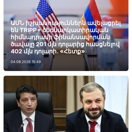
ԱՄՆ իշխանություններն ավելացրել
են TRIPP+ ձեռնարկատիրական
հիմնադրամի ֆինանսավորման
ծավալը 201 մլն դոլարից հասցնելով
402 մլն դոլարի. «Հետք»
04.08.2026
15:49