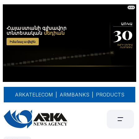
ARKATELECOM
|
ARMBANKS
|
PRODUCTS