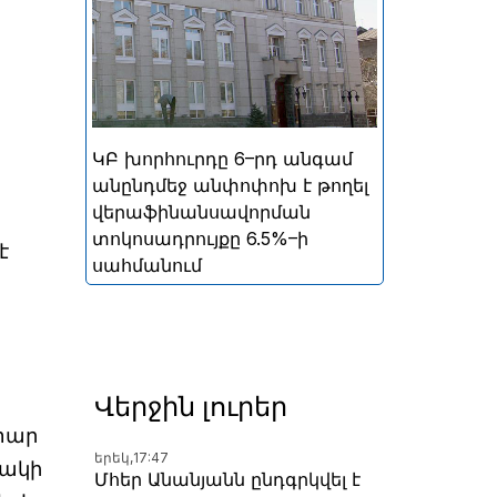
ներգրավման տոկոսադրույքը՝
5%
ԿԲ խորհուրդը 6–րդ անգամ
անընդմեջ անփոփոխ է թողել
վերաֆինանսավորման
տոկոսադրույքը 6.5%–ի
է
սահմանում
Վերջին լուրեր
տար
երեկ,
17:47
նակի
Մհեր Անանյանն ընդգրկվել է