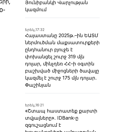
րի,
Յունիբանկի Վարչության
կազմում
0-
երեկ,
17:32
Հայաստանը 2025թ․–ին ԵԱՏՄ
ներմուծման մաքսատուրքերի
ընդհանուր բյուջե է
փոխանցել շուրջ 319 մլն
դոլար, մինչդեռ ՀՀ–ի օգտին
բաշխված միջոցների ծավալը
կազմել է շուրջ 175 մլն դոլար․
Փաշինյան
երեկ,
16:21
«Շտապ հաստատեք քարտի
տվյալները»․ IDBank-ը
զգուշացնում է
հյուրանոցների ամրագրման