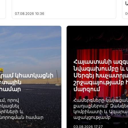
07.08.2026
10:36
0
Հայաստանի ազգա
նվագախումբը և
դ դրամ կհատկացնի
Սերգեյ Խաչատրյ
րտային
շրջագայությամբ 
 համար
մարզում
մ, որով
Համերգները կայացան
տկացնել
քաղաքներում՝ Զանգե
րհների և
կոմբինատի և Ագարա
անորոգման համար
աջակցությամբ
03.08.2026
17:27