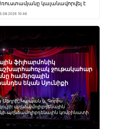
Առուստամյանը կալանավորվել է
6.08.2026
10:46
յին ֆիլհարմոնիկ
 աշխարհահռչակ ջութակահար
անը համերգային
հանդես եկան Սյունիքի
 Մեղրի, Կապան և Գորիս
զուրի պղնձամոլիբդենային
կի պղնձամոլիբդենային կոմբինատի