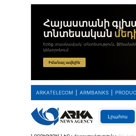
ARKATELECOM
|
ARMBANKS
|
PRODUC
Լրահոս