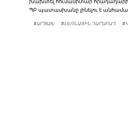
խախտել հումանիտար հրադադարի ռ
ՊԲ պատասխանը լինելու է անհամաչա
#
ԱՐՑԱԽ
#
ԼԵՌՆԱՅԻՆ ՂԱՐԱԲԱՂ
#