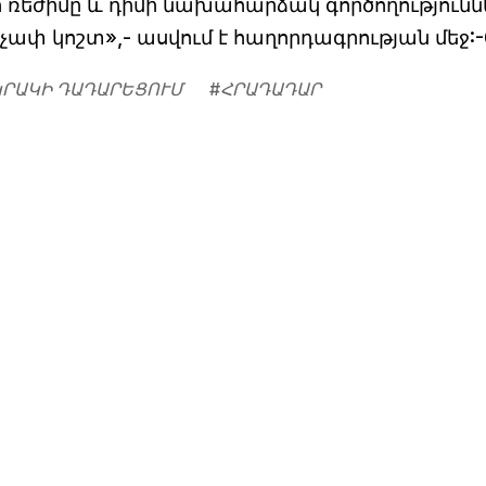
եժիմը և դիմի նախահարձակ գործողություննե
փ կոշտ»,- ասվում է հաղորդագրության մեջ:-
ԿՐԱԿԻ ԴԱԴԱՐԵՑՈՒՄ
#
ՀՐԱԴԱԴԱՐ