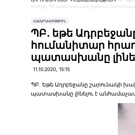
ՆՈՐՈՒԹՅՈՒՆՆԵՐ
»
Հասարակություն
»
ՊԲ․ եթ
ռեժիմը, ՊԲ պատասխանը լինելու է անհամաչ
ՀԱՍԱՐԱԿՈՒԹՅՈՒՆ
ՊԲ․ եթե Ադրբեջա
հումանիտար հրադ
պատասխանը լինել
11.10.2020,
15:15
ՊԲ․ Եթե Ադրբեջանը շարունակի խ
պատասխանը լինելու է անհամաչա