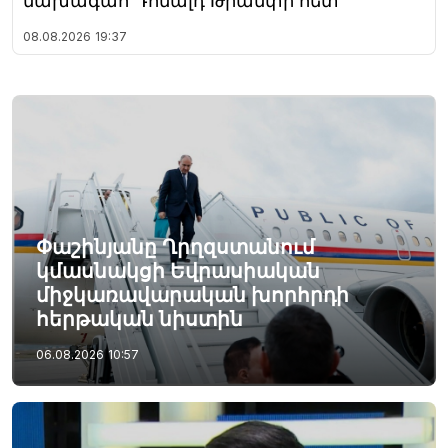
նախագահ Դոնալդ Թրամփի հետ
08.08.2026
19:37
Փաշինյանը Ղրղզստանում
կմասնակցի Եվրասիական
միջկառավարական խորհրդի
հերթական նիստին
06.08.2026
10:57