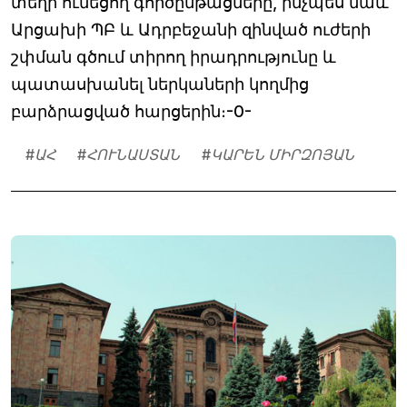
տեղի ունեցող գործընթացները, ինչպես նաև
Արցախի ՊԲ և Ադրբեջանի զինված ուժերի
շփման գծում տիրող իրադրությունը և
պատասխանել ներկաների կողմից
բարձրացված հարցերին։-0-
#
ԱՀ
#
ՀՈՒՆԱՍՏԱՆ
#
ԿԱՐԵՆ ՄԻՐԶՈՅԱՆ