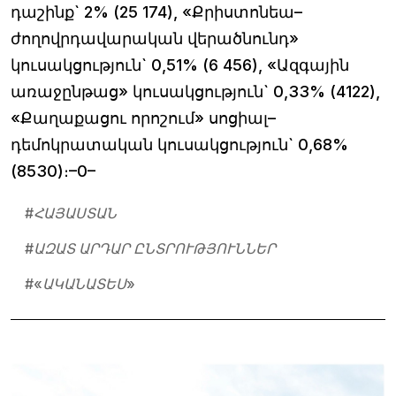
դաշինք` 2% (25 174), «Քրիստոնեա–
ժողովրդավարական վերածնունդ»
կուսակցություն` 0,51% (6 456), «Ազգային
առաջընթաց» կուսակցություն` 0,33% (4122),
«Քաղաքացու որոշում» սոցիալ–
դեմոկրատական կուսակցություն` 0,68%
(8530)։–0–
#
ՀԱՅԱՍՏԱՆ
#
ԱԶԱՏ ԱՐԴԱՐ ԸՆՏՐՈՒԹՅՈՒՆՆԵՐ
#
«ԱԿԱՆԱՏԵՍ»