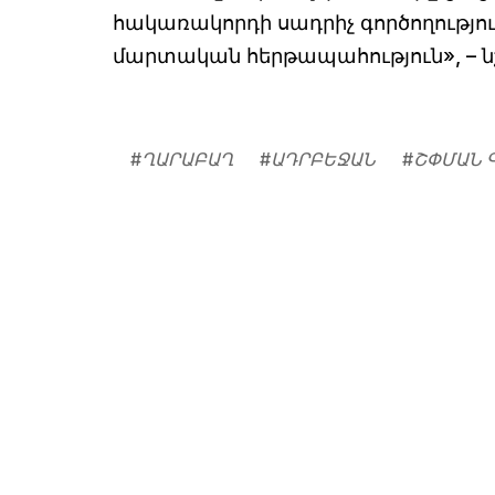
հակառակորդի սադրիչ գործողությու
մարտական հերթապահություն», – նշ
#
ՂԱՐԱԲԱՂ
#
ԱԴՐԲԵՋԱՆ
#
ՇՓՄԱՆ 