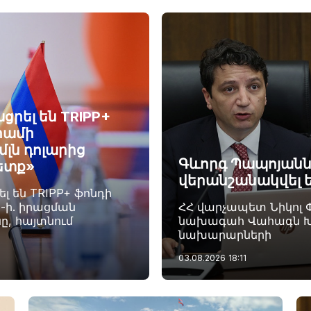
ցրել են TRIPP+
րամի
լն դոլարից
Գևորգ Պապոյանն
Հետք»
վերանշանակվել 
 են TRIPP+ ֆոնդի
ն-ի. իրացման
ՀՀ վարչապետ Նիկոլ 
ը, հայտնում
նախագահ Վահագն Խա
նախարարների
03.08.2026
18:11