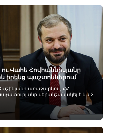
 ու Վահե Հովհաննիսյանը
են իրենց պաշտոններում
Փաշինյանի առաջարկով, ՀՀ
չատուրյանը վերանշանակել է ևս 2