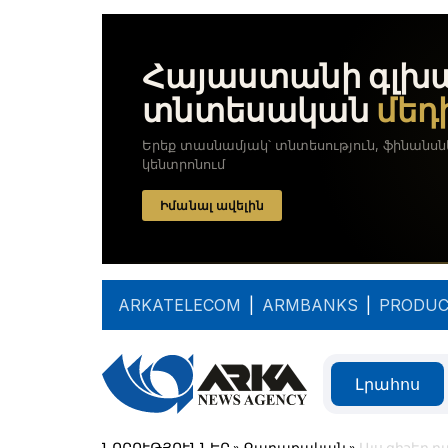
ARKATELECOM
|
ARMBANKS
|
PRODUC
Լրահոս