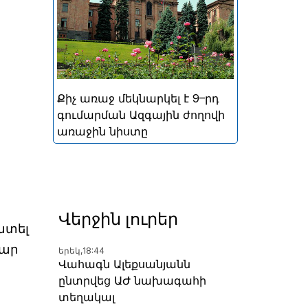
կայացած հերթական
խորհրդարանական
ընտրությունների
արդյունքներով ձևավորված
Հայաստանի 9-րդ գումարման
Ազգային ժողովի առաջին
Քիչ առաջ մեկնարկել է 9–րդ
նիստը
գումարման Ազգային ժողովի
առաջին նիստը
Վերջին լուրեր
խտել
հար
երեկ,
18:44
Վահագն Ալեքսանյանն
ընտրվեց ԱԺ նախագահի
տեղակալ