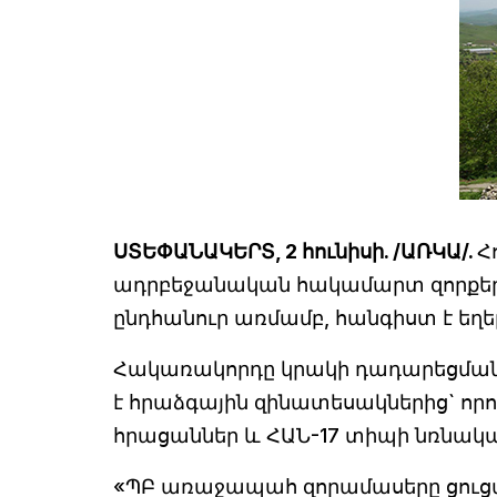
ՍՏԵՓԱՆԱԿԵՐՏ, 2 հունիսի. /ԱՌԿԱ/.
Հ
ադրբեջանական հակամարտ զորքերի
ընդհանուր առմամբ, հանգիստ է եղել,
Հակառակորդը կրակի դադարեցման
է հրաձգային զինատեսակներից` որո
հրացաններ և ՀԱՆ-17 տիպի նռնակա
«ՊԲ առաջապահ զորամասերը ցուցաբ