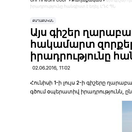
ՆՈՐՈՒԹՅՈՒՆՆԵՐ
»
Քաղաքական
»
Այս գիշեր
իրադրությունը հանգիստ է եղել. ԼՂՀ ՊՆ
ՔԱՂԱՔԱԿԱՆ
Այս գիշեր ղարա
հակամարտ զորքեր
իրադրությունը հան
02.06.2016,
11:02
Հունիսի 1-ի լույս 2-ի գիշերը ղ
գծում օպերատիվ իրադրությունն, ըն