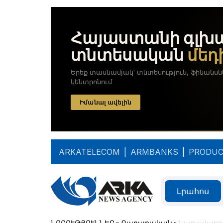
ARKATELECOM
|
ARMBANKS
|
PRODUC
Լրահոս