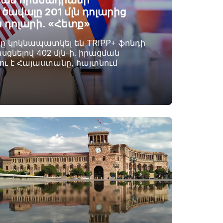
ան հիմնադրամի
ավալը 201 մլն դոլարից
ն դոլարի. «Հետք»
րը կրկնապատկել են TRIPP+ ֆոնդի
սցնելով 402 մլն-ի. իրացման
լու է Հայաստանը, հայտնում