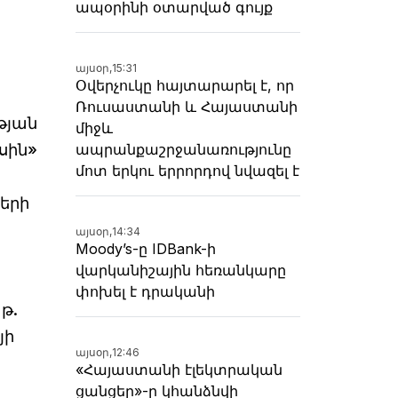
ապօրինի օտարված գույք
.
այսօր,
15:31
Օվերչուկը հայտարարել է, որ
Ռուսաստանի և Հայաստանի
թյան
միջև
ապրանքաշրջանառությունը
սին»
մոտ երկու երրորդով նվազել է
երի
այսօր,
14:34
Moody’s-ը IDBank-ի
վարկանիշային հեռանկարը
փոխել է դրականի
թ.
յի
այսօր,
12:46
«Հայաստանի էլեկտրական
ցանցեր»-ը կհանձնվի