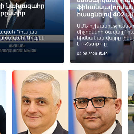
ձեռնարկատիրակ
այի նախագահը
ֆինանսավորման ծ
որընտիր
հասցնելով 402 մլ
ԱՄՆ իշխանություննե
խագահ Ռուսլան
միջոցների ծավալը՝ հա
նախագահ՝ Ռուբեն
հիմնական վայրը լինե
է «Հետք»-ը
04.08.2026
15:49