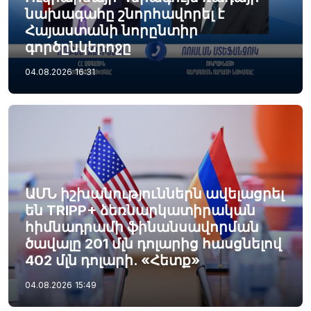
նախագահը շնորհավորել է
Հայաստանի նորընտիր
գործընկերոջը
04.08.2026
16:31
ԱՄՆ իշխանություններն ավելացրել
են TRIPP+ ձեռնարկատիրական
հիմնադրամի ֆինանսավորման
ծավալը 201 մլն դոլարից հասցնելով
402 մլն դոլարի. «Հետք»
04.08.2026
15:49