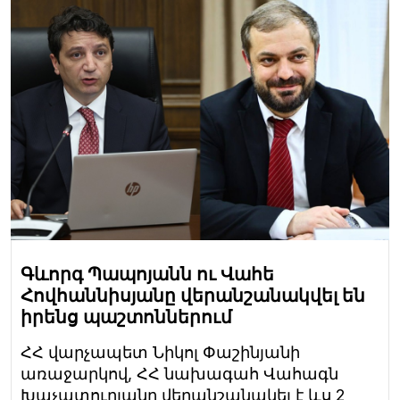
Գևորգ Պապոյանն ու Վահե
Հովհաննիսյանը վերանշանակվել են
իրենց պաշտոններում
ՀՀ վարչապետ Նիկոլ Փաշինյանի
առաջարկով, ՀՀ նախագահ Վահագն
Խաչատուրյանը վերանշանակել է ևս 2