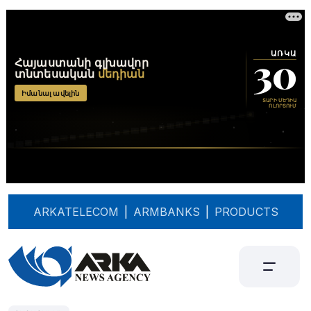
ARKATELECOM
|
ARMBANKS
|
PRODUCTS