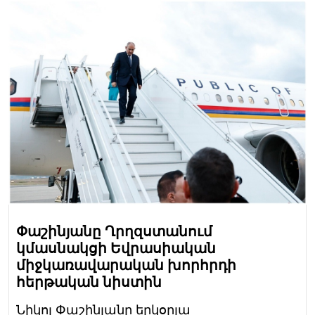
Փաշինյանը Ղրղզստանում
կմասնակցի Եվրասիական
միջկառավարական խորհրդի
հերթական նիստին
Նիկոլ Փաշինյանը երկօրյա