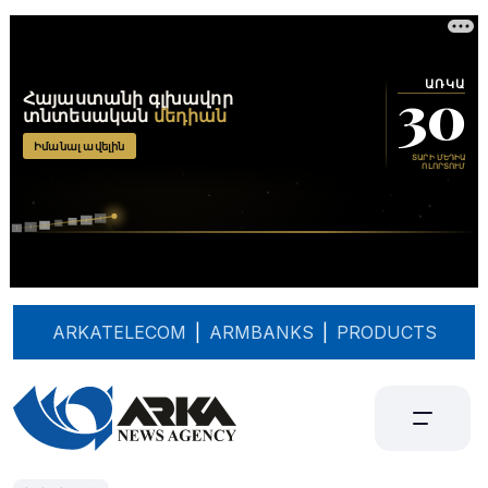
ARKATELECOM
|
ARMBANKS
|
PRODUCTS