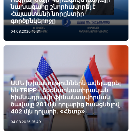
նախագահը շնորհավորել է
Հայաստանի նորընտիր
գործընկերոջը
04.08.2026
16:31
ԱՄՆ իշխանություններն ավելացրել
են TRIPP+ ձեռնարկատիրական
հիմնադրամի ֆինանսավորման
ծավալը 201 մլն դոլարից հասցնելով
402 մլն դոլարի. «Հետք»
04.08.2026
15:49