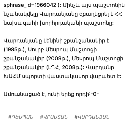
sphrase_id=1966042 ): Մինչև այս պաշտոնին
նշանակվելը Վարդանյանը զբաղեցրել է ՀՀ
նախագահի խորհրդականի պաշտոնը:
Վարդանյանը Լենինի շքանշանակիր է
(1985թ.), Սուրբ Մեսրոպ Մաշտոցի
շքանշանակիր (2008թ.), Մեսրոպ Մաշտոցի
շքանշանակիր (ԼՂՀ, 2008թ.): Վարդանը
ԽՍՀՄ սպորտի վաստակավոր վարպետ է:
Ամուսնացած է, ունի երեք որդի:-0-
#
ԴԵՍՊԱՆ
#
ՎՐԱՍՏԱՆ
#
ՎԱՐԴԱՆՅԱՆ