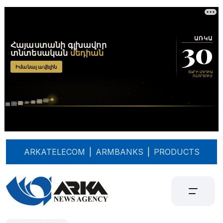
ARKATELECOM
|
ARMBANKS
|
PRODUCTS