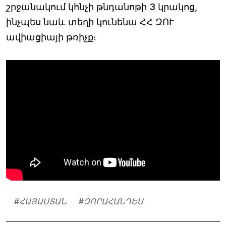
շրջանակում կհնչի թնդանոթի 3 կրակոց,
ինչպես նաև տեղի կունենա ՀՀ ԶՈՒ
ավիացիայի թռիչք։
#
ՀԱՅԱՍՏԱՆ
#
ԶՈՐԱՀԱՆԴԵՍ