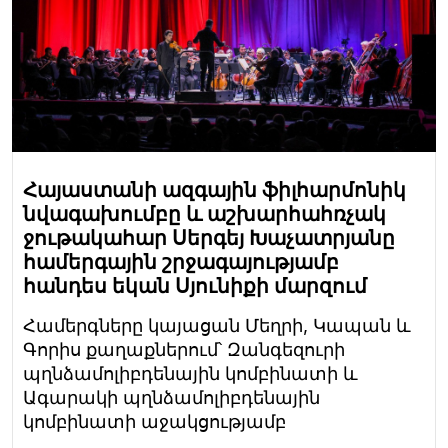
Հայաստանի ազգային ֆիլհարմոնիկ
նվագախումբը և աշխարհահռչակ
ջութակահար Սերգեյ Խաչատրյանը
համերգային շրջագայությամբ
հանդես եկան Սյունիքի մարզում
Համերգները կայացան Մեղրի, Կապան և
Գորիս քաղաքներում՝ Զանգեզուրի
պղնձամոլիբդենային կոմբինատի և
Ագարակի պղնձամոլիբդենային
կոմբինատի աջակցությամբ