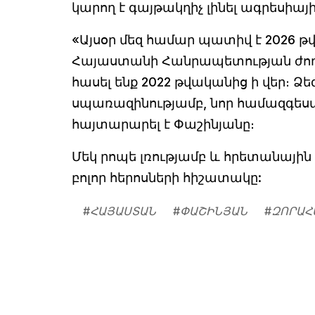
կարող է գայթակղիչ լինել ագրեսիա
«Այսօր մեզ համար պատիվ է 2026
Հայաստանի Հանրապետության ժողով
հասել ենք 2022 թվականից ի վեր։ Ձե
սպառազինությամբ, նոր համազգես
հայտարարել է Փաշինյանը։
Մեկ րոպե լռությամբ և հրետանայի
բոլոր հերոսների հիշատակը:
#
ՀԱՅԱՍՏԱՆ
#
ՓԱՇԻՆՅԱՆ
#
ԶՈՐԱՀ