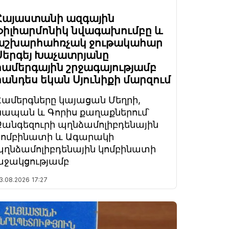
Հայաստանի ազգային
ֆիլհարմոնիկ նվագախումբը և
աշխարհահռչակ ջութակահար
Սերգեյ Խաչատրյանը
համերգային շրջագայությամբ
հանդես եկան Սյունիքի մարզում
Համերգները կայացան Մեղրի,
Կապան և Գորիս քաղաքներում՝
Զանգեզուրի պղնձամոլիբդենային
կոմբինատի և Ագարակի
պղնձամոլիբդենային կոմբինատի
աջակցությամբ
3.08.2026
17:27