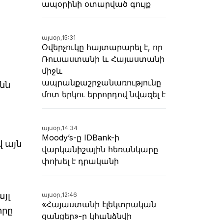
ապօրինի օտարված գույք
այսօր,
15:31
Օվերչուկը հայտարարել է, որ
Ռուսաստանի և Հայաստանի
միջև
ապրանքաշրջանառությունը
նն
մոտ երկու երրորդով նվազել է
այսօր,
14:34
Moody’s-ը IDBank-ի
 այն
վարկանիշային հեռանկարը
փոխել է դրականի
յլ
այսօր,
12:46
«Հայաստանի էլեկտրական
իրը
ցանցեր»-ը կհանձնվի