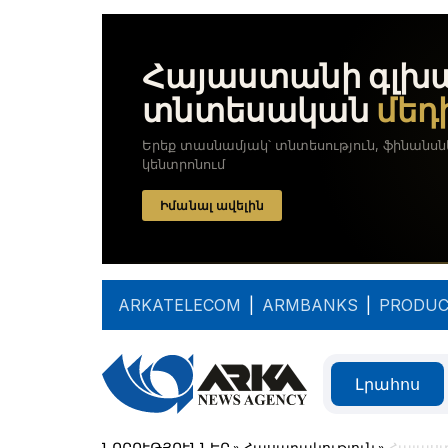
ARKATELECOM
|
ARMBANKS
|
PRODUC
Լրահոս