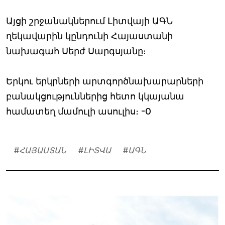
Այցի շրջանակներում Լիտվայի ԱԳՆ
ղեկավարին կընդունի Հայաստանի
նախագահ Սերժ Սարգսյանը։
Երկու երկրների արտգործնախարարների
բանակցություններից հետո կկայանա
համատեղ մամուլի ասուլիս։ -0
#
ՀԱՅԱՍՏԱՆ
#
ԼԻՏՎԱ
#
ԱԳՆ