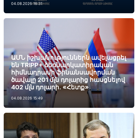
04.08.2026
16:31
ԱՄՆ իշխանություններն ավելացրել
են TRIPP+ ձեռնարկատիրական
հիմնադրամի ֆինանսավորման
ծավալը 201 մլն դոլարից հասցնելով
402 մլն դոլարի. «Հետք»
04.08.2026
15:49