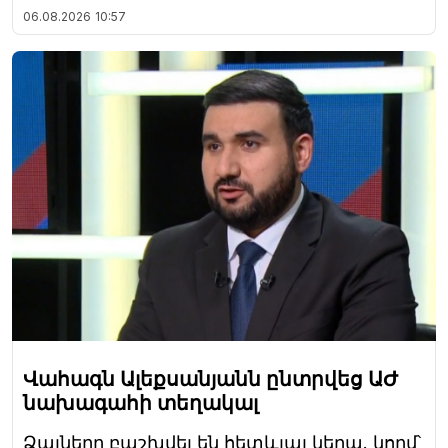
06.08.2026
10:57
Վահագն Ալեքսանյանն ընտրվեց ԱԺ
նախագահի տեղակալ
Ձայները բաշխվել են հետևյալ կերպ. կողմ՝